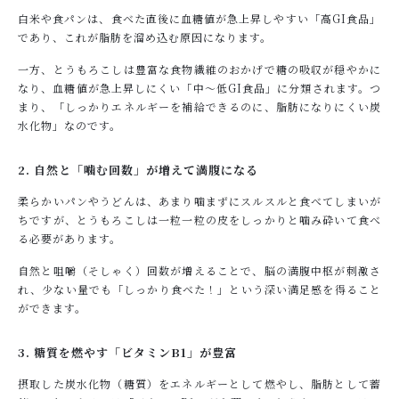
白米や食パンは、食べた直後に血糖値が急上昇しやすい「高GI食品」
であり、これが脂肪を溜め込む原因になります。
一方、とうもろこしは豊富な食物繊維のおかげで糖の吸収が穏やかに
なり、血糖値が急上昇しにくい「中～低GI食品」に分類されます。つ
まり、「しっかりエネルギーを補給できるのに、脂肪になりにくい炭
水化物」なのです。
2. 自然と「噛む回数」が増えて満腹になる
柔らかいパンやうどんは、あまり噛まずにスルスルと食べてしまいが
ちですが、とうもろこしは一粒一粒の皮をしっかりと噛み砕いて食べ
る必要があります。
自然と咀嚼（そしゃく）回数が増えることで、脳の満腹中枢が刺激さ
れ、少ない量でも「しっかり食べた！」という深い満足感を得ること
ができます。
3. 糖質を燃やす「ビタミンB1」が豊富
摂取した炭水化物（糖質）をエネルギーとして燃やし、脂肪として蓄