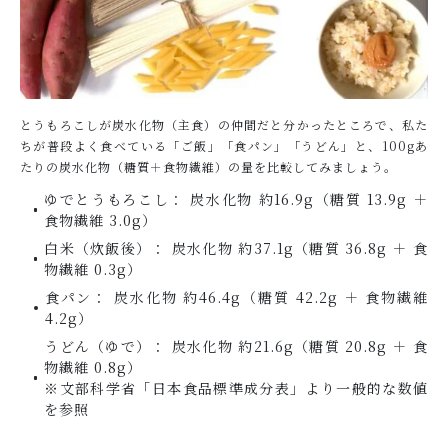
とうもろこしが炭水化物（主食）の仲間だと分かったところで、私た
ちが普段よく食べている「ご飯」「食パン」「うどん」と、100gあ
たりの炭水化物（糖質＋食物繊維）の量を比較してみましょう。
ゆでとうもろこし： 炭水化物 約16.9g（糖質 13.9g ＋
食物繊維 3.0g）
白米（炊飯後）： 炭水化物 約37.1g（糖質 36.8g ＋ 食
物繊維 0.3g）
食パン： 炭水化物 約46.4g（糖質 42.2g ＋ 食物繊維
4.2g）
うどん（ゆで）： 炭水化物 約21.6g（糖質 20.8g ＋ 食
物繊維 0.8g）
※文部科学省「日本食品標準成分表」より一般的な数値
を参照