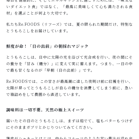
いダイエット食」ではなく、「最高に美味しくて心も満たされる食
材」を選ぶことが何より大切です。
私たちRe.FOODS（リフーズ）では、夏の限られた期間だけ、特別な
とうもろこしをお届けしています。
鮮度が命！「日の出前」の朝採れマジック
とうもろこしは、日中に太陽の光を浴びて光合成を行い、夜の間にそ
の養分を「甘み（糖分）」に変えて実に蓄えます。つまり、一日の中
で最も甘くなるのが「早朝（日の出前）」です。
Re.FOODSでは、この甘さが最高潮に達した夜明け前に収穫を行い、
太陽が昇ってとうもろこしが自らの糖分を消費してしまう前に、急い
で箱詰めをして農園から直送しています。
調味料は一切不要。天然の極上スイーツ
届いたその日のとうもろこしは、まずは茹でて、塩もバターもつけず
にそのままガブリとかじりついてみてください。
薄皮がシャキッとはじけ、中からフルーツのような甘い果汁が溢れ出