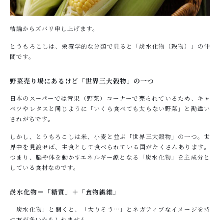
結論からズバリ申し上げます。
とうもろこしは、栄養学的な分類で見ると「炭水化物（穀物）」の仲
間です。
野菜売り場にあるけど「世界三大穀物」の一つ
日本のスーパーでは青果（野菜）コーナーで売られているため、キャ
ベツやレタスと同じように「いくら食べても太らない野菜」と勘違い
されがちです。
しかし、とうもろこしは米、小麦と並ぶ「世界三大穀物」の一つ。世
界中を見渡せば、主食として食べられている国がたくさんあります。
つまり、脳や体を動かすエネルギー源となる「炭水化物」を主成分と
している食材なのです。
炭水化物＝「糖質」＋「食物繊維」
「炭水化物」と聞くと、「太りそう…」とネガティブなイメージを持
つ方が多いかもしれません。