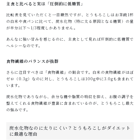
主食と比べると実は「圧倒的に低糖質」
比較表を見ていただくと一目瞭然ですが、とうもろこしはお茶碗1杯
の白米や食パンに比べて、炭水化物（特に太る原因となる糖質）の量
が半分以下～1/3程度しかありません。
あんなに強い甘みを感じるのに、主食として見れば圧倒的に低糖質で
ヘルシーなのです。
食物繊維のバランスが抜群
さらに注目すべきは「食物繊維」の割合です。白米の食物繊維がほぼ
ゼロ（0.3g）なのに対し、とうもろこしは100g中に3.0gも含まれて
います。
炭水化物でありながら、余分な糖や脂質の吸収を抑え、お腹の調子を
整えてくれる食物繊維が豊富に含まれているのが、とうもろこし最大
の強みです。
炭水化物なのに太りにくい？とうもろこしがダイエット
に最適な理由