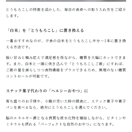
とうもろこしの特徴を活かした、毎日の食卓への取り入れ方をご紹介
します。
「白米」を「とうもろこし」に置き換える
一番おすすめなのが、夕食の白米をとうもろこし半分～1本に置き換
える方法です。
強い甘みと噛み応えで満足感を得ながら、糖質を大幅にカットできま
す。また、白米と一緒に炊き込んで「とうもろこしご飯」にすれば、
ご飯の量を減らしつつ食物繊維をプラスできるため、無理のない糖質
コントロールが可能です。
スナック菓子代わりの「ヘルシーおやつ」に
育ち盛りのお子様や、小腹が空いた時の間食に、スナック菓子や菓子
パンを食べるなら、絶対にとうもろこしを選んでください。
脳のエネルギー源となる良質な炭水化物を補給しながら、ビタミンや
ミネラルも摂れる「パーフェクトな自然のおやつ」になります。