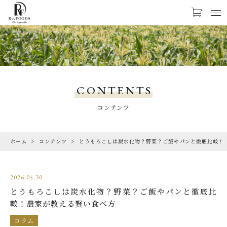
お気に入り
LOGIN
PRODUCTS
商品一覧
CONTENTS
CHECKED PRODUCTS
コンテンツ
最近チェックした商品
ホーム
コンテンツ
とうもろこしは炭水化物？野菜？ご飯やパンと徹底比較！
ORDER HISTORY
注文履歴
2026.05.30
ABOUT US
とうもろこしは炭水化物？野菜？ご飯やパンと徹底比
Re.FOODSについて
較！農家が教える賢い食べ方
SHOPPING GUIDE
コラム