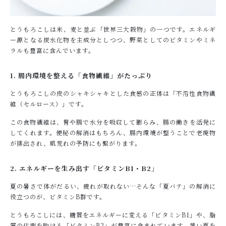
とうもろこしは米、麦と並ぶ「世界三大穀物」の一つです。エネルギ
ー源となる炭水化物を主成分としつつ、野菜としてのビタミンやミネ
ラルも豊富に含んでいます。
1. 腸内環境を整える「食物繊維」がたっぷり
とうもろこしの皮のシャキシャキとした食感の正体は「不溶性食物繊
維（セルロース）」です。
この食物繊維は、胃や腸で水分を吸収して膨らみ、腸の働きを活発に
してくれます。便秘の解消はもちろん、腸内環境が整うことで老廃物
が排出され、肌荒れの予防にも繋がります。
2. エネルギーを生み出す「ビタミンB1・B2」
夏の暑さで体がだるい、疲れが取れない…そんな「夏バテ」の解消に
役立つのが、ビタミンB群です。
とうもろこしには、糖質をエネルギーに変える「ビタミンB1」や、脂
質の代謝を助ける「ビタミンB2」が豊富に含まれています。暑い夏を