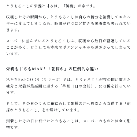
とうもろこしの栄養と甘みは、「鮮度」が命です。
収穫したその瞬間から、とうもろこしは自らの糖分を消費してエネル
ギーに変えてしまうため、時間が経つほど甘さも栄養素も失われてい
きます。
スーパーに並んでいるとうもろこしは、収穫から数日が経過している
ことが多く、どうしても本来のポテンシャルから遠ざかってしまって
います。
栄養も甘さもMAX！「朝採れ」の圧倒的な違い
私たちRe.FOODS（リフーズ）では、とうもろこしが夜の間に蓄えた
糖分と栄養が最高潮に達する「早朝（日の出前）」に収穫を行ってい
ます。
そして、その日のうちに箱詰めして皆様の元へ農園から直送する「朝
採れとうもろこし」をお届けしています。
到着したその日に茹でたとうもろこしは、スーパーのものとは全く別
物です。