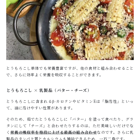
とうもろこし単体でも栄養豊富ですが、他の食材と組み合わせること
で、さらに効率よく栄養を吸収することができます。
とうもろこし × 乳製品（バター・チーズ）
とうもろこしに含まれるβ-カロテンやビタミンEは「脂溶性」といっ
て、油に溶けやすい性質があります。
そのため、茹でたとうもろこしに「バター」を塗って食べたり、グラ
タンにして「チーズ」と合わせたりするのは、ただ美味しいだけでな
く
栄養の吸収率を格段に上げる最高の組み合わせ
なのです。さらに乳
製品のタンパク質とカルシウムも補給できるため、一石二鳥です。