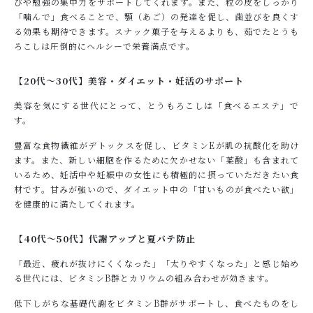
びや勉強の集中力をサポートしてくれます。また、粒の皮をしっかり
「噛んで」食べることで、顎（あご）の発達を促し、歯並びを良くす
る効果も期待できます。スナック菓子を与えるよりも、茹でたとうも
ろこしは圧倒的にヘルシーで栄養満点です。
【20代～30代】美容・ダイエット・妊活のサポート
美容を気にする世代にとって、とうもろこしは「食べるエステ」で
す。
豊富な食物繊維がデトックスを促し、ビタミンEが肌の抗酸化を助け
ます。また、新しい細胞を作るために欠かせない「葉酸」も含まれて
いるため、妊活中や妊娠中の女性にも積極的に摂っていただきたい食
材です。甘みが強いので、ダイエット中の「甘いものが食べたい欲」
を健康的に満たしてくれます。
【40代～50代】代謝アップと夏バテ防止
「最近、疲れが抜けにくくなった」「太りやすくなった」と感じ始め
る世代には、ビタミンB群とカリウムの組み合わせが効きます。
低下しがちな基礎代謝をビタミンB群がサポートし、食べたものをし