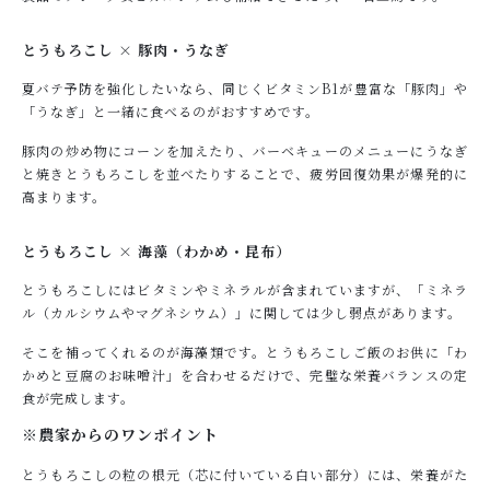
とうもろこし × 豚肉・うなぎ
夏バテ予防を強化したいなら、同じくビタミンB1が豊富な「豚肉」や
「うなぎ」と一緒に食べるのがおすすめです。
豚肉の炒め物にコーンを加えたり、バーベキューのメニューにうなぎ
と焼きとうもろこしを並べたりすることで、疲労回復効果が爆発的に
高まります。
とうもろこし × 海藻（わかめ・昆布）
とうもろこしにはビタミンやミネラルが含まれていますが、「ミネラ
ル（カルシウムやマグネシウム）」に関しては少し弱点があります。
そこを補ってくれるのが海藻類です。とうもろこしご飯のお供に「わ
かめと豆腐のお味噌汁」を合わせるだけで、完璧な栄養バランスの定
食が完成します。
※農家からのワンポイント
とうもろこしの粒の根元（芯に付いている白い部分）には、栄養がた