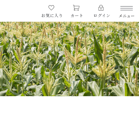
お気に入り
カート
ログイン
メニュー
PRODUCTS
商品一覧
CHECKED PRODUCTS
最近チェックした商品
ORDER HISTORY
注文履歴
ABOUT US
Re.FOODSについて
SHOPPING GUIDE
ショッピングガイド
NEWS