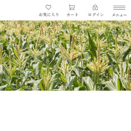
お気に入り
カート
ログイン
メニュー
PRODUCTS
商品一覧
CHECKED PRODUCTS
最近チェックした商品
ORDER HISTORY
注文履歴
ABOUT US
Re.FOODSについて
SHOPPING GUIDE
ショッピングガイド
NEWS