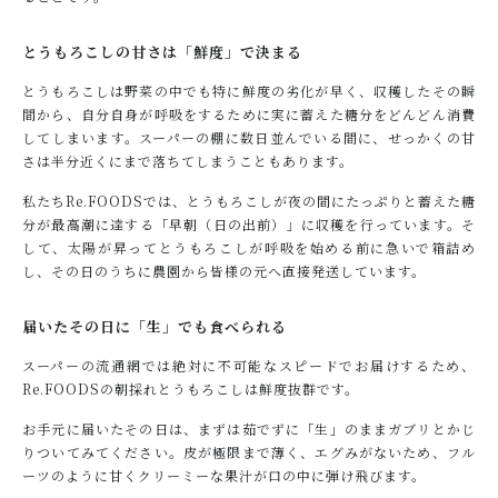
とうもろこしの甘さは「鮮度」で決まる
とうもろこしは野菜の中でも特に鮮度の劣化が早く、収穫したその瞬
間から、自分自身が呼吸をするために実に蓄えた糖分をどんどん消費
してしまいます。スーパーの棚に数日並んでいる間に、せっかくの甘
さは半分近くにまで落ちてしまうこともあります。
私たちRe.FOODSでは、とうもろこしが夜の間にたっぷりと蓄えた糖
分が最高潮に達する「早朝（日の出前）」に収穫を行っています。そ
して、太陽が昇ってとうもろこしが呼吸を始める前に急いで箱詰め
し、その日のうちに農園から皆様の元へ直接発送しています。
届いたその日に「生」でも食べられる
スーパーの流通網では絶対に不可能なスピードでお届けするため、
Re.FOODSの朝採れとうもろこしは鮮度抜群です。
お手元に届いたその日は、まずは茹でずに「生」のままガブリとかじ
りついてみてください。皮が極限まで薄く、エグみがないため、フル
ーツのように甘くクリーミーな果汁が口の中に弾け飛びます。