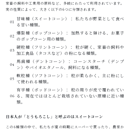
家畜の飼料や工業用の原料など、多岐にわたって利用されています。
実の性質によって、大きく以下の6つに分類されます。
甘味種（スイートコーン）： 私たちが野菜として食べ
る甘い種類。
爆裂種（ポップコーン）： 加熱すると弾ける、お菓子
のポップコーン用の種類。
硬粒種（フリントコーン）： 粒が硬く、家畜の飼料や
加工食品（タコスなど）の粉になる種類。
馬歯種（デントコーン）： コーンスターチ（デンプ
ン）やバイオエタノール、飼料になる種類。
軟粒種（ソフトコーン）： 粒が柔らかく、主に粉にし
て使われる種類。
有孚種（ポッドコーン）： 粒の周りが皮で覆われてい
る、現在ではほとんど栽培されていない原種に近い種
類。
日本人が「とうもろこし」と呼ぶのはスイートコーン
この6種類の中で、私たちが夏の時期にスーパーで買ったり、農家か