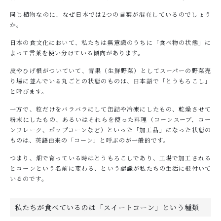
同じ植物なのに、なぜ日本では2つの言葉が混在しているのでしょう
か。
日本の食文化において、私たちは無意識のうちに「食べ物の状態」に
よって言葉を使い分けている傾向があります。
皮やひげ根がついていて、青果（生鮮野菜）としてスーパーの野菜売
り場に並んでいる丸ごとの状態のものは、日本語で「とうもろこし」
と呼びます。
一方で、粒だけをバラバラにして缶詰や冷凍にしたもの、乾燥させて
粉末にしたもの、あるいはそれらを使った料理（コーンスープ、コー
ンフレーク、ポップコーンなど）といった「加工品」になった状態の
ものは、英語由来の「コーン」と呼ぶのが一般的です。
つまり、畑で育っている時はとうもろこしであり、工場で加工される
とコーンという名前に変わる、という認識が私たちの生活に根付いて
いるのです。
私たちが食べているのは「スイートコーン」という種類