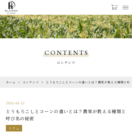
お気に入り
LOGIN
PRODUCTS
商品一覧
CONTENTS
CHECKED PRODUCTS
コンテンツ
最近チェックした商品
ホーム
コンテンツ
とうもろこしとコーンの違いとは？農家が教える種類と呼
ORDER HISTORY
注文履歴
2026.06.12
ABOUT US
とうもろこしとコーンの違いとは？農家が教える種類と
Re.FOODSについて
呼び名の秘密
SHOPPING GUIDE
コラム