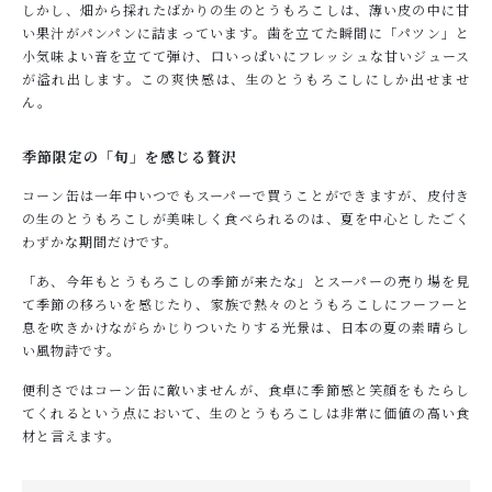
しかし、畑から採れたばかりの生のとうもろこしは、薄い皮の中に甘
い果汁がパンパンに詰まっています。歯を立てた瞬間に「パツン」と
小気味よい音を立てて弾け、口いっぱいにフレッシュな甘いジュース
が溢れ出します。この爽快感は、生のとうもろこしにしか出せませ
ん。
季節限定の「旬」を感じる贅沢
コーン缶は一年中いつでもスーパーで買うことができますが、皮付き
の生のとうもろこしが美味しく食べられるのは、夏を中心としたごく
わずかな期間だけです。
「あ、今年もとうもろこしの季節が来たな」とスーパーの売り場を見
て季節の移ろいを感じたり、家族で熱々のとうもろこしにフーフーと
息を吹きかけながらかじりついたりする光景は、日本の夏の素晴らし
い風物詩です。
便利さではコーン缶に敵いませんが、食卓に季節感と笑顔をもたらし
てくれるという点において、生のとうもろこしは非常に価値の高い食
材と言えます。