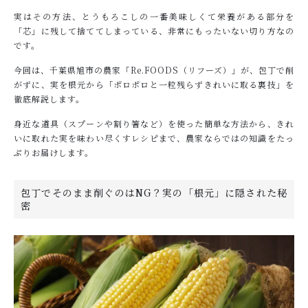
実はその方法、とうもろこしの一番美味しくて栄養がある部分を
「芯」に残して捨ててしまっている、非常にもったいない切り方なの
です。
今回は、千葉県旭市の農家「Re.FOODS（リフーズ）」が、包丁で削
がずに、実を根元から「ポロポロと一粒残らずきれいに取る裏技」を
徹底解説します。
身近な道具（スプーンや割り箸など）を使った簡単な方法から、きれ
いに取れた実を味わい尽くすレシピまで、農家ならではの知識をたっ
ぷりお届けします。
包丁でそのまま削ぐのはNG？実の「根元」に隠された秘
密