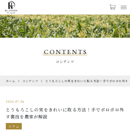
お気に入り
LOGIN
PRODUCTS
商品一覧
CONTENTS
CHECKED PRODUCTS
コンテンツ
最近チェックした商品
ホーム
コンテンツ
とうもろこしの実をきれいに取る方法！手でポロポロ外す
ORDER HISTORY
注文履歴
2026.07.04
ABOUT US
とうもろこしの実をきれいに取る方法！手でポロポロ外
Re.FOODSについて
す裏技を農家が解説
SHOPPING GUIDE
コラム