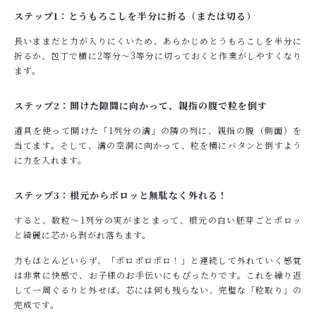
ステップ1：とうもろこしを半分に折る（または切る）
長いままだと力が入りにくいため、あらかじめとうもろこしを半分に
折るか、包丁で横に2等分～3等分に切っておくと作業がしやすくなり
ます。
ステップ2：開けた隙間に向かって、親指の腹で粒を倒す
道具を使って開けた「1列分の溝」の隣の列に、親指の腹（側面）を
当てます。そして、溝の空洞に向かって、粒を横にバタンと倒すよう
に力を入れます。
ステップ3：根元からポロッと無駄なく外れる！
すると、数粒～1列分の実がまとまって、根元の白い胚芽ごとポロッ
と綺麗に芯から剥がれ落ちます。
力もほとんどいらず、「ポロポロポロ！」と連続して外れていく感覚
は非常に快感で、お子様のお手伝いにもぴったりです。これを繰り返
して一周ぐるりと外せば、芯には何も残らない、完璧な「粒取り」の
完成です。