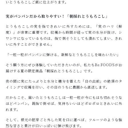
いとうもろこしご飯に仕上がります。
実がパンパンだから取りやすい！「朝採れとうもろこし」
とうもろこしの実を指できれいに外すためには、「実のハリ（鮮
度）」が非常に重要です。収穫から時間が経って実の水分が抜け、シ
ワシワになっているものは、指で倒そうとしても潰れてしまい、きれ
いに外すことができません。
「一粒一粒がパンパンに弾ける、新鮮なとうもろこしを味わいたい」
そう願う方にぜひ体験していただきたいのが、私たちRe.FOODSがお
届けする夏の限定商品「朝採れとうもろこし」です。
夜の間に実にたっぷりと水分と糖分を蓄えた「日の出前」の絶頂のタ
イミングで収穫を行い、その日のうちに農園から直送します。
だからこそ、届いたとうもろこしは一粒一粒が今にもはち切れそうな
ほどパンパン。親指で倒せば、気持ちいいほどポロポロときれいに外
れます。
そして、根元の胚芽ごと外した実を口に運べば、フルーツのような強
烈な甘さと果汁が口いっぱいに弾け飛びます。