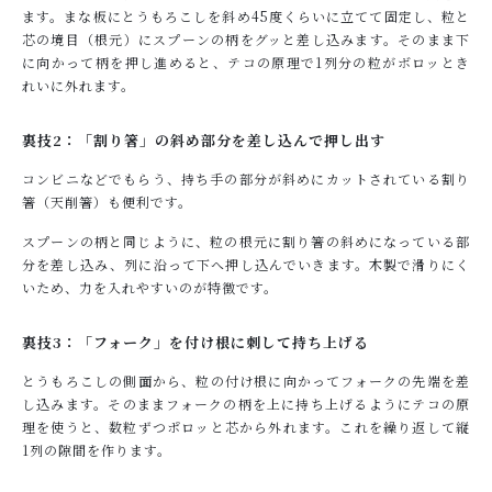
ます。まな板にとうもろこしを斜め45度くらいに立てて固定し、粒と
芯の境目（根元）にスプーンの柄をグッと差し込みます。そのまま下
に向かって柄を押し進めると、テコの原理で1列分の粒がボロッとき
れいに外れます。
裏技2：「割り箸」の斜め部分を差し込んで押し出す
コンビニなどでもらう、持ち手の部分が斜めにカットされている割り
箸（天削箸）も便利です。
スプーンの柄と同じように、粒の根元に割り箸の斜めになっている部
分を差し込み、列に沿って下へ押し込んでいきます。木製で滑りにく
いため、力を入れやすいのが特徴です。
裏技3：「フォーク」を付け根に刺して持ち上げる
とうもろこしの側面から、粒の付け根に向かってフォークの先端を差
し込みます。そのままフォークの柄を上に持ち上げるようにテコの原
理を使うと、数粒ずつポロッと芯から外れます。これを繰り返して縦
1列の隙間を作ります。