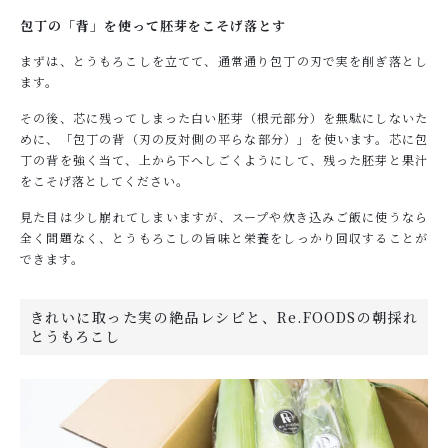
包丁の「背」を使って胚芽をこそげ落とす
まずは、とうもろこしを立てて、通常通り包丁の刃で実を削ぎ落とし
ます。
その後、芯に残ってしまった白い胚芽（根元部分）を無駄にしないた
めに、「包丁の背（刃の反対側の平らな部分）」を使います。芯に包
丁の背を強く当て、上から下へしごくようにして、残った胚芽と果汁
をこそげ落としてください。
見た目は少し崩れてしまいますが、スープや炊き込みご飯に使うなら
全く問題なく、とうもろこしの旨味と栄養をしっかり回収することが
できます。
きれいに取った実の絶品レシピと、Re.FOODSの朝採れ
とうもろこし