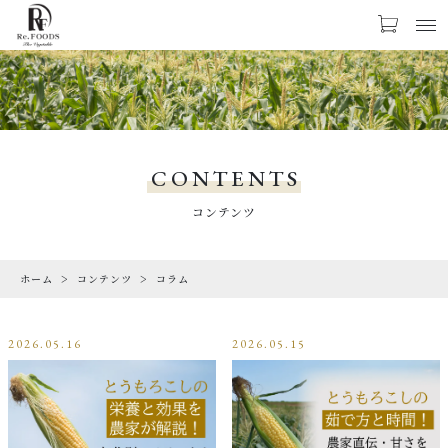
お気に入り
LOGIN
PRODUCTS
商品一覧
CONTENTS
CHECKED PRODUCTS
コンテンツ
最近チェックした商品
ホーム
コンテンツ
コラム
ORDER HISTORY
注文履歴
2026.05.16
2026.05.15
ABOUT US
Re.FOODSについて
SHOPPING GUIDE