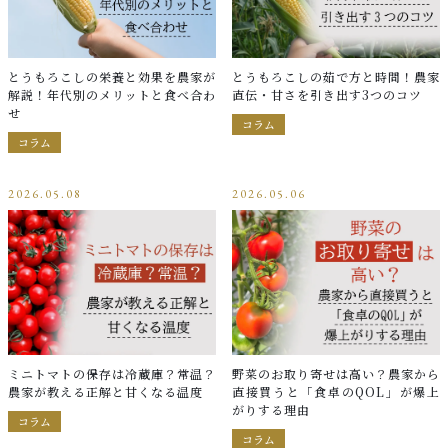
ショッピングガイド
NEWS
お知らせ
とうもろこしの栄養と効果を農家が
とうもろこしの茹で方と時間！農家
解説！年代別のメリットと食べ合わ
直伝・甘さを引き出す3つのコツ
せ
COLUMN
コラム
コラム
コラム
PRIVACY
2026.05.08
2026.05.06
プライバシーポリシー
お問い合わせ
ミニトマトの保存は冷蔵庫？常温？
野菜のお取り寄せは高い？農家から
農家が教える正解と甘くなる温度
直接買うと「食卓のQOL」が爆上
がりする理由
コラム
コラム