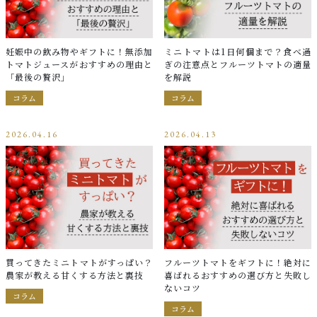
妊娠中の飲み物やギフトに！無添加
ミニトマトは1日何個まで？食べ過
トマトジュースがおすすめの理由と
ぎの注意点とフルーツトマトの適量
「最後の贅沢」
を解説
コラム
コラム
2026.04.16
2026.04.13
買ってきたミニトマトがすっぱい？
フルーツトマトをギフトに！絶対に
農家が教える甘くする方法と裏技
喜ばれるおすすめの選び方と失敗し
ないコツ
コラム
コラム